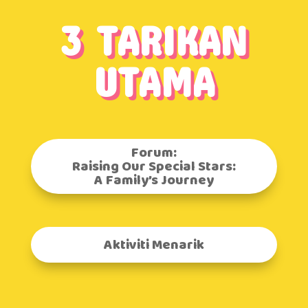
3 TARIKAN
UTAMA
Forum:
Raising Our Special Stars:
A Family’s Journey
Aktiviti Menarik