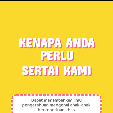
KENAPA ANDA
PERLU
SERTAI KAMI
Dapat menambahkan ilmu
pengetahuan mengenai anak-anak
berkeperluan khas