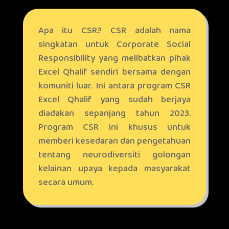
Apa itu CSR? CSR adalah nama
singkatan untuk Corporate Social
Responsibility yang melibatkan pihak
Excel Qhalif sendiri bersama dengan
komuniti luar. Ini antara program CSR
Excel Qhalif yang sudah berjaya
diadakan sepanjang tahun 2023.
Program CSR ini khusus untuk
memberi kesedaran dan pengetahuan
tentang neurodiversiti golongan
kelainan upaya kepada masyarakat
secara umum.