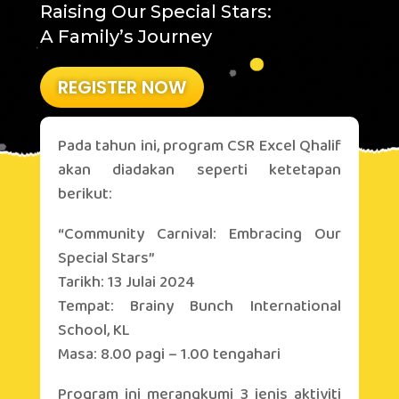
Raising Our Special Stars:
A Family’s Journey
REGISTER NOW
Pada tahun ini, program CSR Excel Qhalif
akan diadakan seperti ketetapan
berikut:
COMMUNITY
“Community Carnival: Embracing Our
CARNIVAL
Special Stars”
Tarikh: 13 Julai 2024
Tempat: Brainy Bunch International
School, KL
Masa: 8.00 pagi – 1.00 tengahari
Program ini merangkumi 3 jenis aktiviti